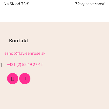
a
Na SK od 75 €
Zľavy za vernosť
c
i
e
p
r
v
Kontakt
k
y
v
eshop
@
lavieenrose.sk
ý
p
+421 (2) 52 49 27 42
i
s
u