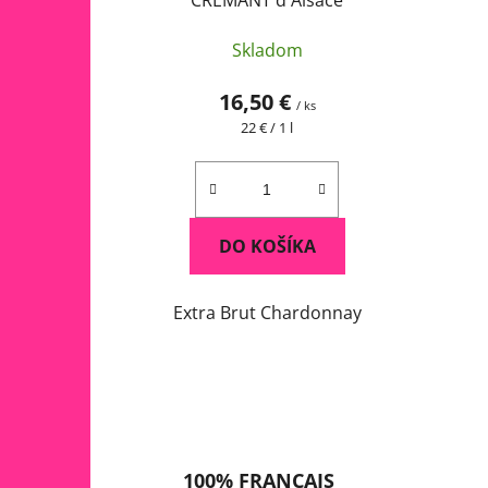
CRÉMANT d'Alsace
Skladom
16,50 €
/ ks
Jednotková
22 € / 1 l
cena:
DO KOŠÍKA
Extra Brut Chardonnay
100% FRANÇAIS