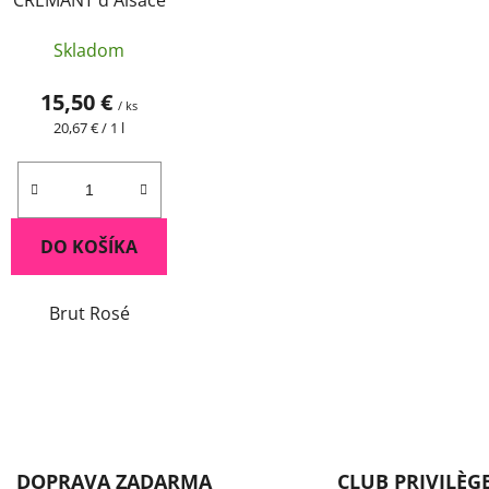
CRÉMANT d'Alsace
Skladom
15,50 €
/ ks
Jednotková
20,67 € / 1 l
cena:
DO KOŠÍKA
Brut Rosé
O
v
l
á
DOPRAVA ZADARMA
CLUB PRIVILÈG
d