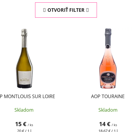
OTVORIŤ FILTER
P MONTLOUIS SUR LOIRE
AOP TOURAINE
Skladom
Skladom
15 €
14 €
/ ks
/ ks
Jednotková
Jednotková
20 € / 1 l
18,67 € / 1 l