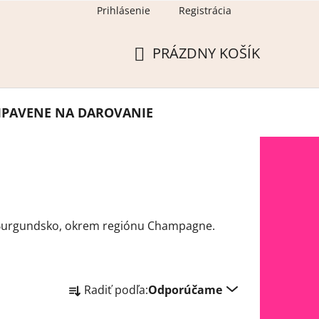
Prihlásenie
Registrácia
PRÁZDNY KOŠÍK
NÁKUPNÝ
KOŠÍK
IPAVENE NA DAROVANIE
 a Burgundsko, okrem regiónu Champagne.
R
Radiť podľa:
Odporúčame
a
d