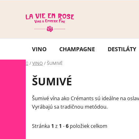
Prejsť
na
obsah
VINO
CHAMPAGNE
DESTILÁTY
Domov
/
VINO
/
ŠUMIVÉ
ŠUMIVÉ
Šumivé vína ako Crémants sú ideálne na oslav
Vyrábajú sa tradičnou metódou.
Stránka
1
z
1
-
6
položiek celkom