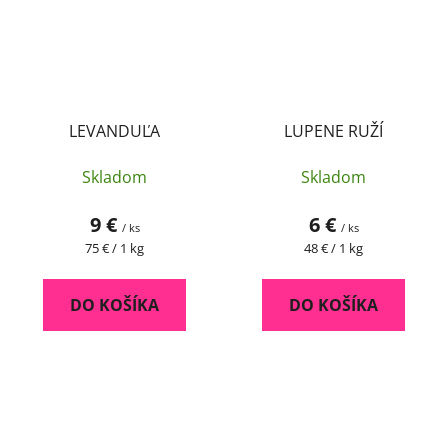
LEVANDUĽA
LUPENE RUŽÍ
Skladom
Skladom
9 €
6 €
/ ks
/ ks
Jednotková
Jednotková
75 € / 1 kg
48 € / 1 kg
cena:
cena:
DO KOŠÍKA
DO KOŠÍKA