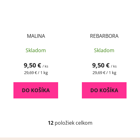
MALINA
REBARBORA
Skladom
Skladom
9,50 €
9,50 €
/ ks
/ ks
Jednotková
Jednotková
29,69 € / 1 kg
29,69 € / 1 kg
cena:
cena:
DO KOŠÍKA
DO KOŠÍKA
12
položiek celkom
O
v
l