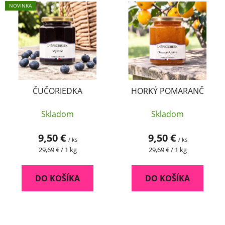
NOVINKA
ČUČORIEDKA
HORKÝ POMARANČ
Skladom
Skladom
9,50 €
9,50 €
/ ks
/ ks
Jednotková
Jednotková
29,69 € / 1 kg
29,69 € / 1 kg
cena:
cena:
DO KOŠÍKA
DO KOŠÍKA