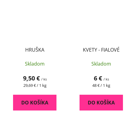
HRUŠKA
KVETY - FIALOVÉ
Skladom
Skladom
9,50 €
6 €
/ ks
/ ks
Jednotková
Jednotková
29,69 € / 1 kg
48 € / 1 kg
cena:
cena:
DO KOŠÍKA
DO KOŠÍKA