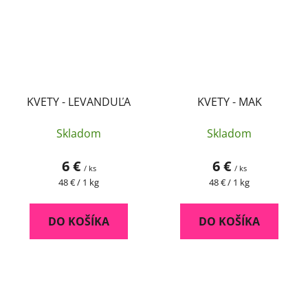
KVETY - LEVANDUĽA
KVETY - MAK
Skladom
Skladom
6 €
6 €
/ ks
/ ks
Jednotková
Jednotková
48 € / 1 kg
48 € / 1 kg
cena:
cena:
DO KOŠÍKA
DO KOŠÍKA