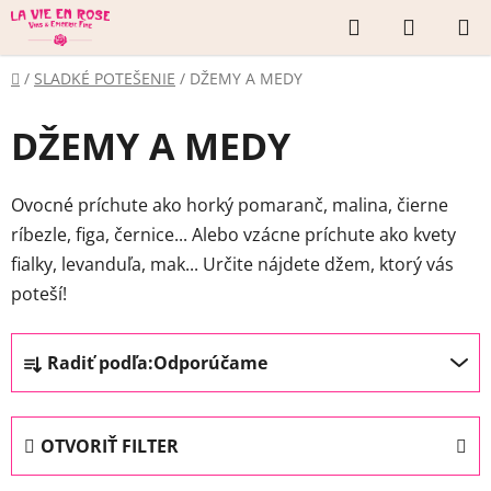
Prejsť
Hľadať
NÁKUP
na
KOŠÍK
obsah
Domov
/
SLADKÉ POTEŠENIE
/
DŽEMY A MEDY
DŽEMY A MEDY
Ovocné príchute ako horký pomaranč, malina, čierne
ríbezle, figa, černice... Alebo vzácne príchute ako kvety
fialky, levanduľa, mak... Určite nájdete džem, ktorý vás
poteší!
R
Radiť podľa:
Odporúčame
a
d
e
OTVORIŤ FILTER
n
i