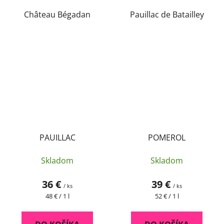
Château Bégadan
Pauillac de Batailley
PAUILLAC
POMEROL
Skladom
Skladom
36 €
39 €
/ ks
/ ks
Jednotková
Jednotková
48 € / 1 l
52 € / 1 l
cena:
cena: