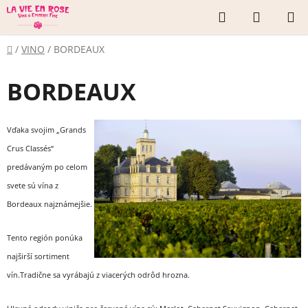
Prejsť
Hľadať
NÁKUP
na
KOŠÍK
obsah
Domov
/
VINO
/
BORDEAUX
BORDEAUX
Vďaka svojim „Grands
Crus Classés“
predávaným po celom
svete sú vína z
Bordeaux najznámejšie.
Tento región ponúka
najširší sortiment
vín.Tradične sa vyrábajú z viacerých odrôd hrozna.