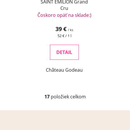
SAINT EMILION Grand
Cru
Čoskoro opäť na sklade:)
39 €
/ ks
Jednotková
52 € / 1 l
cena:
DETAIL
Château Godeau
17
položiek celkom
O
v
l
Z
á
á
d
p