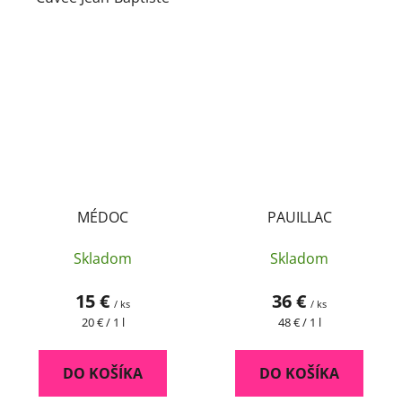
MÉDOC
PAUILLAC
Skladom
Skladom
15 €
36 €
/ ks
/ ks
Jednotková
Jednotková
20 € / 1 l
48 € / 1 l
cena:
cena:
DO KOŠÍKA
DO KOŠÍKA