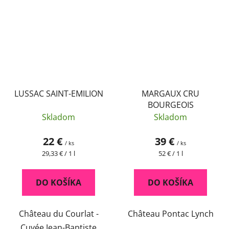
LUSSAC SAINT-EMILION
MARGAUX CRU
BOURGEOIS
Skladom
Skladom
22 €
39 €
/ ks
/ ks
Jednotková
Jednotková
29,33 € / 1 l
52 € / 1 l
cena:
cena:
DO KOŠÍKA
DO KOŠÍKA
Château du Courlat -
Château Pontac Lynch
Cuvée Jean-Baptiste