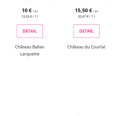
10 €
15,50 €
/ ks
/ ks
Jednotková
Jednotková
13,33 € / 1 l
20,67 € / 1 l
cena:
cena:
DETAIL
DETAIL
Château Ballan
Château du Courlat
Larquette