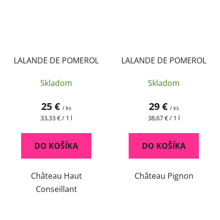
LALANDE DE POMEROL
LALANDE DE POMEROL
Skladom
Skladom
25 €
29 €
/ ks
/ ks
Jednotková
Jednotková
33,33 € / 1 l
38,67 € / 1 l
cena:
cena:
DO KOŠÍKA
DO KOŠÍKA
Château Haut
Château Pignon
Conseillant