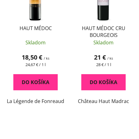
HAUT MÉDOC
HAUT MÉDOC CRU
BOURGEOIS
Skladom
Skladom
18,50 €
21 €
/ ks
/ ks
Jednotková
Jednotková
24,67 € / 1 l
28 € / 1 l
cena:
cena:
DO KOŠÍKA
DO KOŠÍKA
La Légende de Fonreaud
Château Haut Madrac