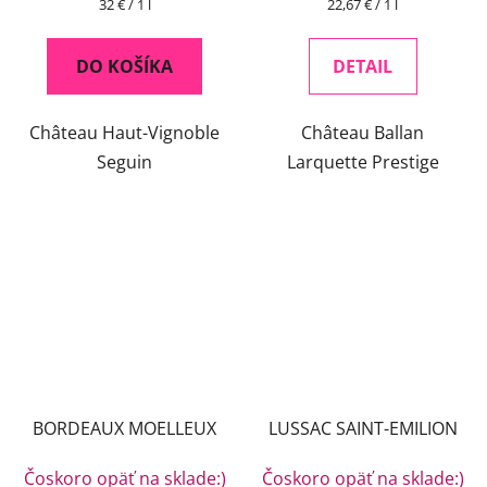
Jednotková
Jednotková
32 € / 1 l
22,67 € / 1 l
cena:
cena:
DO KOŠÍKA
DETAIL
Château Haut-Vignoble
Château Ballan
Seguin
Larquette Prestige
BORDEAUX MOELLEUX
LUSSAC SAINT-EMILION
Čoskoro opäť na sklade:)
Čoskoro opäť na sklade:)