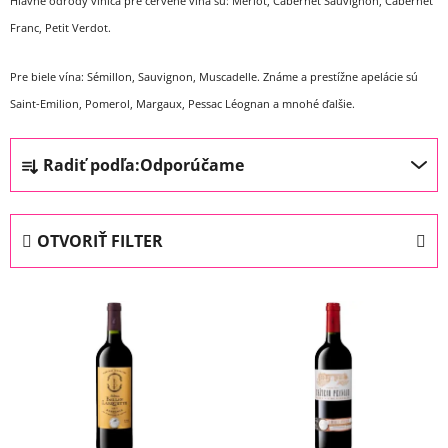
Hlavné odrody viniča pre červené vína sú: Merlot, Cabernet Sauvignon, Cabernet
Franc, Petit Verdot.
Pre biele vína: Sémillon, Sauvignon, Muscadelle. Známe a prestížne apelácie sú
Saint-Emilion, Pomerol, Margaux, Pessac Léognan a mnohé ďalšie.
R
Radiť podľa:
Odporúčame
a
d
e
OTVORIŤ FILTER
n
i
V
e
ý
p
p
r
i
o
s
d
p
u