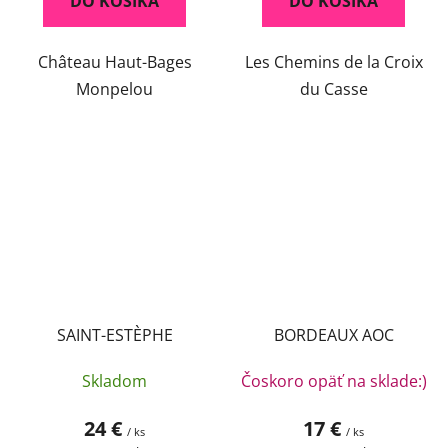
DO KOŠÍKA
DO KOŠÍKA
Château Haut-Bages
Les Chemins de la Croix
Monpelou
du Casse
SAINT-ESTÈPHE
BORDEAUX AOC
Skladom
Čoskoro opäť na sklade:)
24 €
17 €
/ ks
/ ks