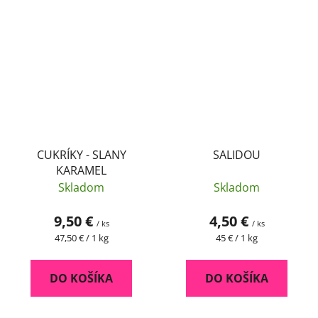
CUKRÍKY - SLANY
SALIDOU
KARAMEL
Skladom
Skladom
9,50 €
4,50 €
/ ks
/ ks
Jednotková
Jednotková
47,50 € / 1 kg
45 € / 1 kg
cena:
cena:
DO KOŠÍKA
DO KOŠÍKA