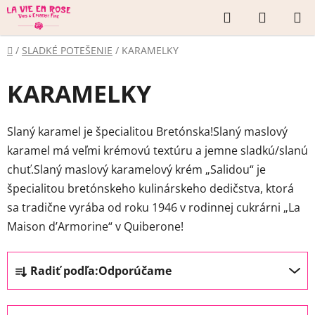
Prejsť
Hľadať
NÁKUP
na
KOŠÍK
obsah
Domov
/
SLADKÉ POTEŠENIE
/
KARAMELKY
KARAMELKY
Slaný karamel je špecialitou Bretónska!Slaný maslový
karamel má veľmi krémovú textúru a jemne sladkú/slanú
chuť.Slaný maslový karamelový krém „Salidou“ je
špecialitou bretónskeho kulinárskeho dedičstva, ktorá
sa tradične vyrába od roku 1946 v rodinnej cukrárni „La
Maison d’Armorine“ v Quiberone!
R
Radiť podľa:
Odporúčame
a
d
e