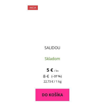
AKCIA
SALIDOU
Skladom
5 €
/ ks
8 €
(–37 %)
Jednotková
22,73 € / 1 kg
cena:
DO KOŠÍKA