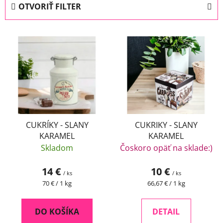
OTVORIŤ FILTER
n
i
V
e
ý
p
p
r
i
o
s
d
p
u
r
k
o
CUKRÍKY - SLANY
CUKRIKY - SLANY
t
KARAMEL
KARAMEL
d
o
Skladom
Čoskoro opäť na sklade:)
u
v
k
14 €
10 €
/ ks
/ ks
t
Jednotková
Jednotková
70 € / 1 kg
66,67 € / 1 kg
o
cena:
cena:
v
DO KOŠÍKA
DETAIL