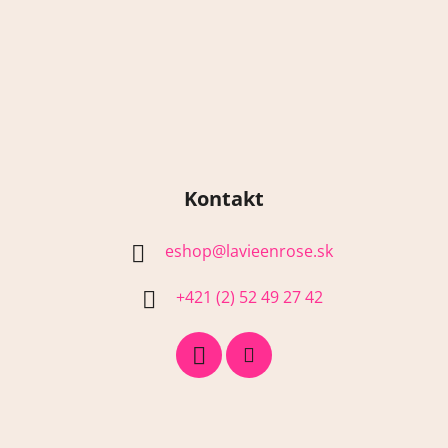
s
u
Kontakt
eshop
@
lavieenrose.sk
+421 (2) 52 49 27 42