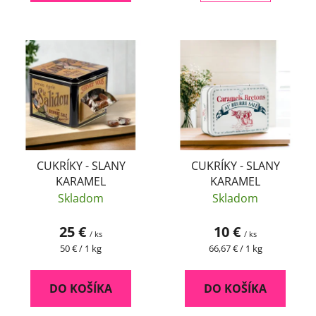
CUKRÍKY - SLANY
CUKRÍKY - SLANY
KARAMEL
KARAMEL
Skladom
Skladom
25 €
10 €
/ ks
/ ks
Jednotková
Jednotková
50 € / 1 kg
66,67 € / 1 kg
cena:
cena:
DO KOŠÍKA
DO KOŠÍKA