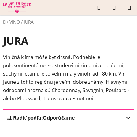
Prejsť
Hľadať
NÁKUP
na
KOŠÍK
obsah
Domov
/
VINO
/
JURA
JURA
Viničná klíma môže byť drsná. Podnebie je
polokontinentálne, so studenými zimami a horúcimi,
suchými letami. Je to veľmi malý vinohrad - 80 km. Vin
Jaune z tohto regiónu je veľmi dobre známy. Hlavnými
odrodami hrozna sú Chardonnay, Savagnin, Poulsard -
alebo Ploussard, Trousseau a Pinot noir.
R
Radiť podľa:
Odporúčame
a
d
e