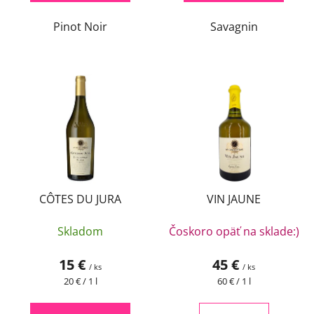
Pinot Noir
Savagnin
CÔTES DU JURA
VIN JAUNE
Skladom
Čoskoro opäť na sklade:)
15 €
45 €
/ ks
/ ks
Jednotková
Jednotková
20 € / 1 l
60 € / 1 l
cena:
cena: