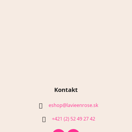
y
v
ý
p
i
s
u
Kontakt
eshop
@
lavieenrose.sk
+421 (2) 52 49 27 42