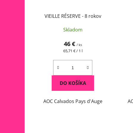
VIEILLE RÉSERVE - 8 rokov
Skladom
46 €
/ ks
Jednotková
65,71 € / 1 l
cena:
DO KOŠÍKA
AOC Calvados Pays d'Auge
AO