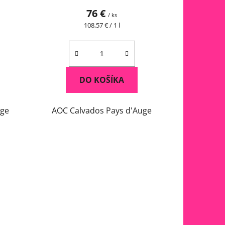
76 €
/ ks
Jednotková
108,57 € / 1 l
cena:
DO KOŠÍKA
uge
AOC Calvados Pays d'Auge