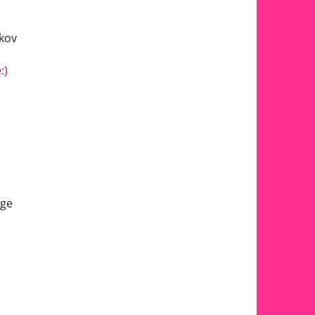
kov
:)
uge