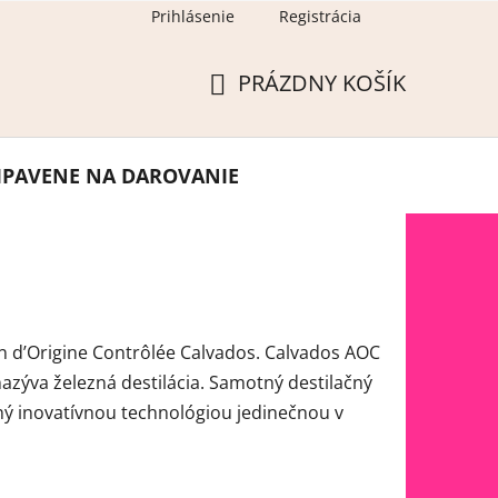
Prihlásenie
Registrácia
PRÁZDNY KOŠÍK
NÁKUPNÝ
KOŠÍK
IPAVENE NA DAROVANIE
ion d’Origine Contrôlée Calvados. Calvados AOC
nazýva železná destilácia. Samotný destilačný
ný inovatívnou technológiou jedinečnou v
R