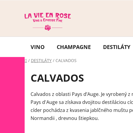
Prejsť
na
obsah
VINO
CHAMPAGNE
DESTILÁTY
Domov
/
DESTILÁTY
/
CALVADOS
CALVADOS
Calvados z oblasti Pays d’Auge. Je vyrobený z
Pays d'Auge sa získava dvojitou destiláciou cí
cíder pochádza z kvasenia jablčného muštu p
Normandii , drevnou štiepkou.