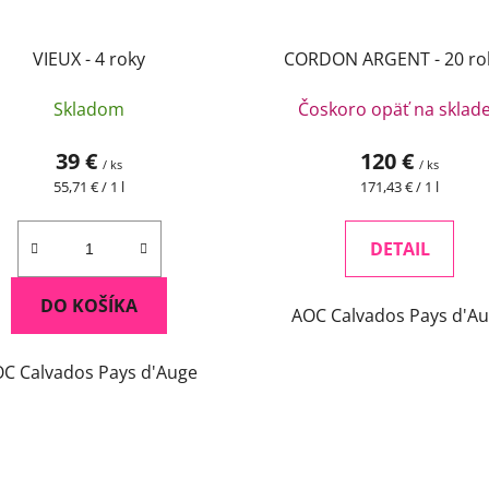
VIEUX - 4 roky
CORDON ARGENT - 20 ro
Skladom
Čoskoro opäť na sklade
39 €
120 €
/ ks
/ ks
Jednotková
Jednotková
55,71 € / 1 l
171,43 € / 1 l
cena:
cena:
DETAIL
DO KOŠÍKA
AOC Calvados Pays d'A
C Calvados Pays d'Auge
O
v