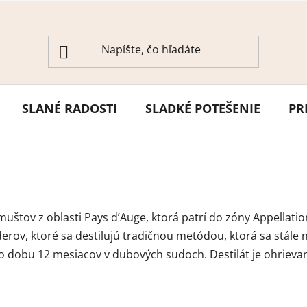
SLANÉ RADOSTI
SLADKÉ POTEŠENIE
PR
 muštov z oblasti Pays d’Auge, ktorá patrí do zóny Appellat
derov, ktoré sa destilujú tradičnou metódou, ktorá sa stále 
o dobu 12 mesiacov v dubových sudoch. Destilát je ohrieva