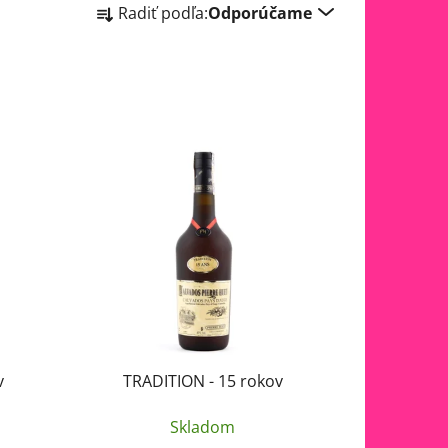
Radiť podľa:
Odporúčame
a
d
e
n
i
e
p
r
o
d
u
k
t
o
v
TRADITION - 15 rokov
v
Skladom