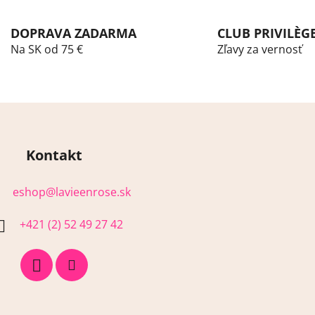
l
á
DOPRAVA ZADARMA
CLUB PRIVILÈG
d
a
Na SK od 75 €
Zľavy za vernosť
c
i
e
p
r
v
Kontakt
k
y
v
eshop
@
lavieenrose.sk
ý
p
+421 (2) 52 49 27 42
i
s
u