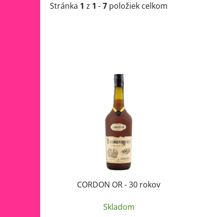
Stránka
1
z
1
-
7
položiek celkom
V
ý
p
i
s
p
r
o
d
u
CORDON OR - 30 rokov
k
Skladom
t