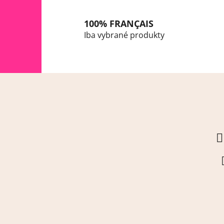
100% FRANÇAIS
Iba vybrané produkty
Z
á
p
ä
t
i
e