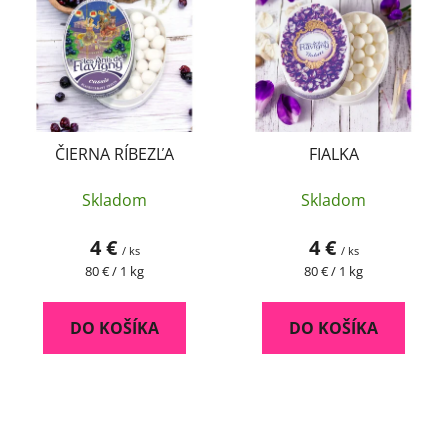
ČIERNA RÍBEZĽA
FIALKA
Skladom
Skladom
4 €
4 €
/ ks
/ ks
Jednotková
Jednotková
80 € / 1 kg
80 € / 1 kg
cena:
cena:
DO KOŠÍKA
DO KOŠÍKA