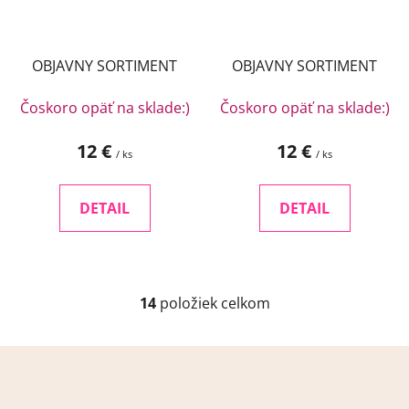
OBJAVNY SORTIMENT
OBJAVNY SORTIMENT
Čoskoro opäť na sklade:)
Čoskoro opäť na sklade:)
12 €
12 €
/ ks
/ ks
DETAIL
DETAIL
14
položiek celkom
O
v
l
Z
á
á
d
p