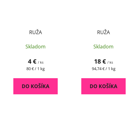
RUŽA
RUŽA
Skladom
Skladom
4 €
18 €
/ ks
/ ks
Jednotková
Jednotková
80 € / 1 kg
94,74 € / 1 kg
cena:
cena:
DO KOŠÍKA
DO KOŠÍKA