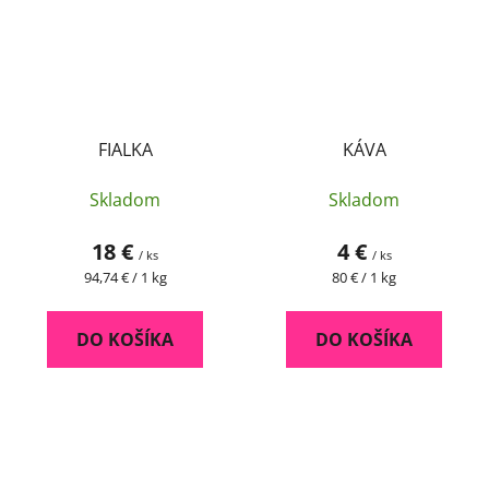
FIALKA
KÁVA
Skladom
Skladom
18 €
4 €
/ ks
/ ks
Jednotková
Jednotková
94,74 € / 1 kg
80 € / 1 kg
cena:
cena:
DO KOŠÍKA
DO KOŠÍKA