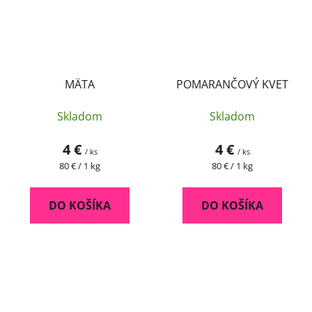
MÄTA
POMARANČOVÝ KVET
Skladom
Skladom
4 €
4 €
/ ks
/ ks
Jednotková
Jednotková
80 € / 1 kg
80 € / 1 kg
cena:
cena:
DO KOŠÍKA
DO KOŠÍKA