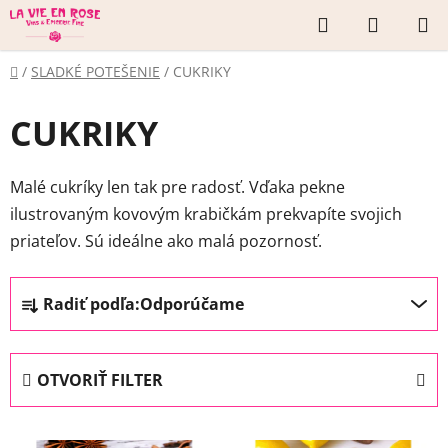
Prejsť
Hľadať
NÁKUP
na
KOŠÍK
obsah
Domov
/
SLADKÉ POTEŠENIE
/
CUKRIKY
CUKRIKY
Malé cukríky len tak pre radosť. Vďaka pekne
ilustrovaným kovovým krabičkám prekvapíte svojich
priateľov. Sú ideálne ako malá pozornosť.
R
Radiť podľa:
Odporúčame
a
d
e
OTVORIŤ FILTER
n
i
V
e