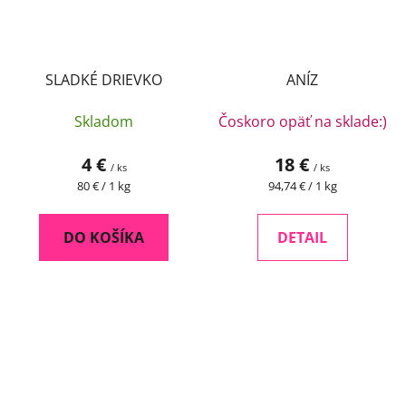
SLADKÉ DRIEVKO
ANÍZ
Skladom
Čoskoro opäť na sklade:)
4 €
18 €
/ ks
/ ks
Jednotková
Jednotková
80 € / 1 kg
94,74 € / 1 kg
cena:
cena:
DO KOŠÍKA
DETAIL