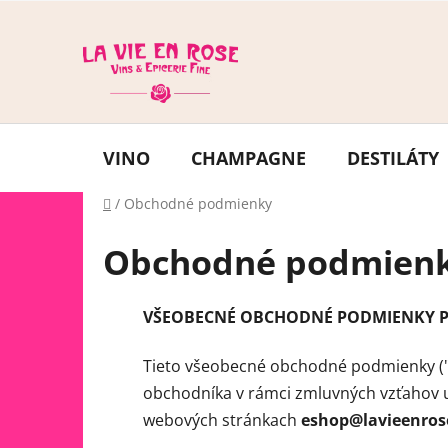
Prejsť
na
obsah
VINO
CHAMPAGNE
DESTILÁTY
Domov
/
Obchodné podmienky
Obchodné podmien
VŠEOBECNÉ OBCHODNÉ PODMIENKY P
Tieto všeobecné obchodné podmienky (
obchodníka v rámci zmluvných vzťahov 
webových stránkach
eshop@lavieenros