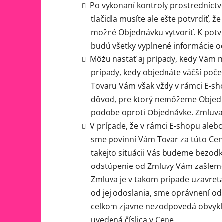
Po vykonaní kontroly prostredníctv
tlačidla musíte ale ešte potvrdiť,
možné Objednávku vytvoriť. K potvrd
budú všetky vyplnené informácie 
Môžu nastať aj prípady, kedy Vám n
prípady, kedy objednáte väčší poč
Tovaru Vám však vždy v rámci E-sh
dôvod, pre ktorý nemôžeme Objedn
podobe oproti Objednávke. Zmluva j
V prípade, že v rámci E-shopu aleb
sme povinní Vám Tovar za túto Cenu
takejto situácii Vás budeme bezod
odstúpenie od Zmluvy Vám zašleme
Zmluva je v takom prípade uzavretá
od jej odoslania, sme oprávnení od
celkom zjavne nezodpovedá obvyklej
uvedená číslica v Cene.