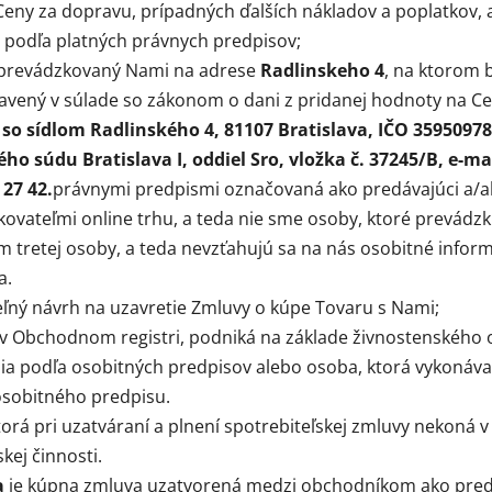
Ceny za dopravu, prípadných ďalších nákladov a poplatkov, 
 podľa platných právnych predpisov;
 prevádzkovaný Nami na adrese
Radlinskeho 4
, na ktorom 
avený v súlade so zákonom o dani z pridanej hodnoty na Ce
 so sídlom Radlinského 4, 81107 Bratislava, IČO 35950978
o súdu Bratislava I, oddiel Sro, vložka č. 37245/B,
e-ma
 27 42.
právnymi predpismi označovaná ako predávajúci a/al
ovateľmi online trhu, a teda nie sme osoby, ktoré prevádzk
vom tretej osoby, a teda nevzťahujú sa na nás osobitné infor
a.
ľný návrh na uzavretie Zmluvy o kúpe Tovaru s Nami;
 v Obchodnom registri, podniká na základe živnostenského 
a podľa osobitných predpisov alebo osoba, ktorá vykonáv
osobitného predpisu.
ktorá pri uzatváraní a plnení spotrebiteľskej zmluvy nekoná
kej činnosti.
a
je kúpna zmluva uzatvorená medzi obchodníkom ako pred