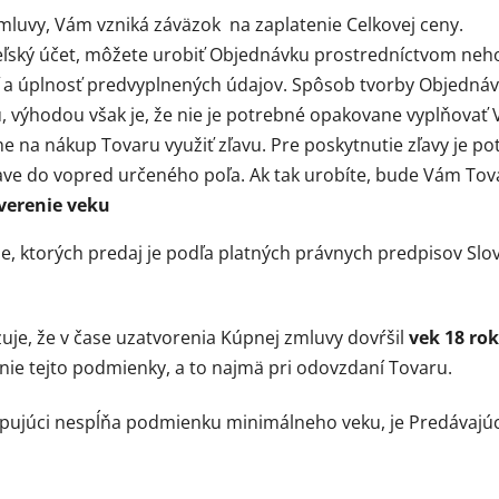
mluvy, Vám vzniká záväzok na zaplatenie Celkovej ceny.
eľský účet, môžete urobiť Objednávku prostredníctvom neho
 a úplnosť predvyplnených údajov. Spôsob tvorby Objednávk
 výhodou však je, že nie je potrebné opakovane vyplňovať V
na nákup Tovaru využiť zľavu. Pre poskytnutie zľavy je pot
zľave do vopred určeného poľa. Ak tak urobíte, bude Vám Tov
verenie veku
je, ktorých predaj je podľa platných právnych predpisov Sl
je, že v čase uzatvorenia Kúpnej zmluvy dovŕšil
vek 18 rok
enie tejto podmienky, a to najmä pri odovzdaní Tovaru.
pujúci nespĺňa podmienku minimálneho veku, je Predávajú