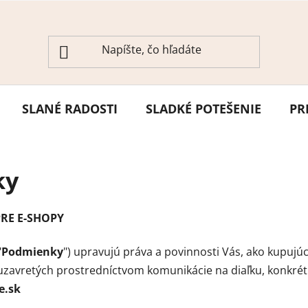
SLANÉ RADOSTI
SLADKÉ POTEŠENIE
PR
ky
RE E-SHOPY
"
Podmienky
") upravujú práva a povinnosti Vás, ako kupujú
uzavretých prostredníctvom komunikácie na diaľku, konkr
e.sk