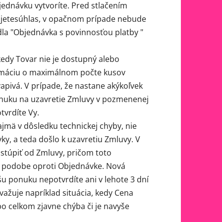
jednávku vytvoríte. Pred stlačením
drujetesúhlas, v opačnom prípade nebude
idla "Objednávka s povinnosťou platby "
edy Tovar nie je dostupný alebo
formáciu o maximálnom počte kusov
pivá. V prípade, že nastane akýkoľvek
nuku na uzavretie Zmluvy v pozmenenej
tvrdíte Vy.
mä v dôsledku technickej chyby, nie
y, a teda došlo k uzavretiu Zmluvy. V
stúpiť od Zmluvy, pričom toto
 podobe oproti Objednávke. Nová
šu ponuku nepotvrdíte ani v lehote 3 dní
važuje napríklad situácia, kedy Cena
o celkom zjavne chýba či je navyše