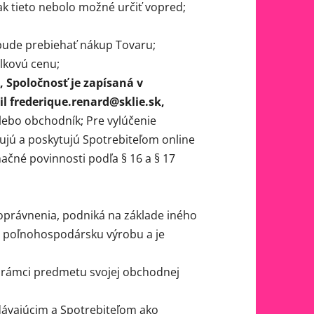
ak tieto nebolo možné určiť vopred;
bude prebiehať nákup Tovaru;
lkovú cenu;
, Spoločnosť je zapísaná v
il frederique.renard@sklie.sk,
ebo obchodník; Pre vylúčenie
ujú a poskytujú Spotrebiteľom online
mačné povinnosti podľa § 16 a § 17
oprávnenia, podniká na základe iného
a poľnohospodársku výrobu a je
 v rámci predmetu svojej obchodnej
ávajúcim a Spotrebiteľom ako