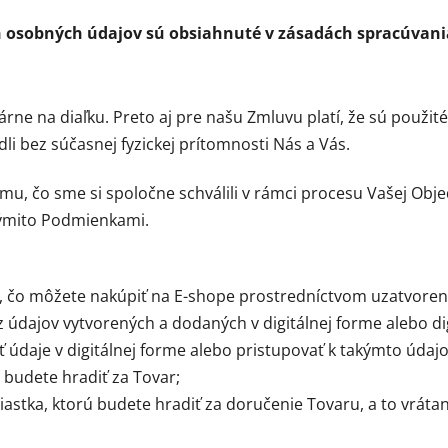
h osobných údajov sú obsiahnuté v zásadách spracúvania
rne na diaľku. Preto aj pre našu Zmluvu platí, že sú použit
i bez súčasnej fyzickej prítomnosti Nás a Vás.
mu, čo sme si spoločne schválili v rámci procesu Vašej O
týmito Podmienkami.
, čo môžete nakúpiť na E-shope prostredníctvom uzatvoren
z údajov vytvorených a dodaných v digitálnej forme alebo d
ť údaje v digitálnej forme alebo pristupovať k takýmto údaj
ú budete hradiť za Tovar;
iastka, ktorú budete hradiť za doručenie Tovaru, a to vráta