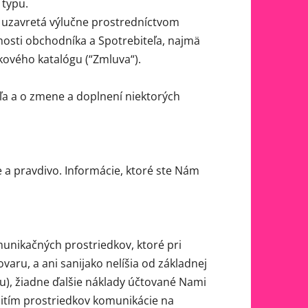
 typu.
uzavretá výlučne prostredníctvom
nosti obchodníka a Spotrebiteľa, najmä
ukového katalógu (“Zmluva“).
eľa a o zmene a doplnení niektorých
a pravdivo. Informácie, ktoré ste Nám
unikačných prostriedkov, ktoré pri
varu, a ani sanijako nelíšia od základnej
tu), žiadne ďalšie náklady účtované Nami
itím prostriedkov komunikácie na