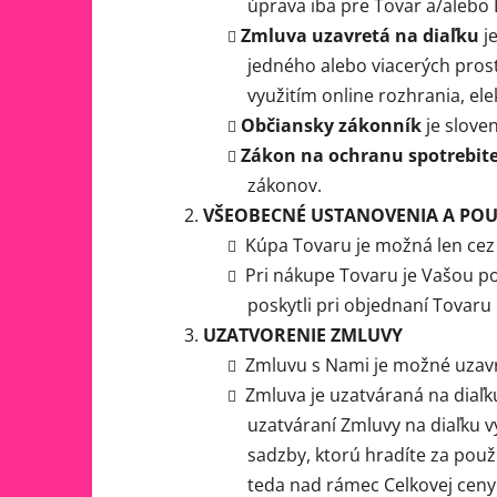
úprava iba pre Tovar a/alebo
Zmluva uzavretá na diaľku
j
jedného alebo viacerých prost
využitím online rozhrania, el
Občiansky zákonník
je slove
Zákon na ochranu spotrebite
zákonov.
VŠEOBECNÉ USTANOVENIA A POU
Kúpa Tovaru je možná len cez
Pri nákupe Tovaru je Vašou po
poskytli pri objednaní Tovar
UZATVORENIE ZMLUVY
Zmluvu s Nami je možné uzavri
Zmluva je uzatváraná na diaľk
uzatváraní Zmluvy na diaľku vy
sadzby, ktorú hradíte za použ
teda nad rámec Celkovej ceny