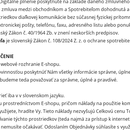
 Digitálne plnenie poskytnuté na základe daného zmluvného
e zmluva medzi obchodníkom a Spotrebiteľom dohodnutá a 
riedkov diaľkovej komunikácie bez súčasnej fyzickej prítom
ektronickej pošty, telefónu, faxu, adresného listu alebo pon
nský Zákon č. 40/1964 Zb. v znení neskorších predpisov.
ľa
je slovenský Zákon č. 108/2024 Z. z. o ochrane spotrebit
ČENIE
 webové rozhranie E-shopu.
vinnosťou poskytnúť Nám všetky informácie správne, úplne 
u budeme teda považovať za správne, úplné a pravdivé.
eť iba v v slovenskom jazyku.
u prostredníctvom E-shopu, pričom náklady na použitie kom
užijete, hradíte Vy. Tieto náklady nezvyšujú Celkovú cenu To
ívanie týchto prostriedkov (teda najmä za prístup k interne
 nemusíte očakávať. Odoslaním Objednávky súhlasíte s využ