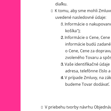
diaľku.
K tomu, aby sme mohli Zmluvu 
uvedené nasledovné údaje:
Informácie o nakupovano
košíka");
Informácie o Cene, Cene
informácie budú zadané 
o Cene, Cene za doprav
zvoleného Tovaru a spô
Vaše identifikačné údaje
adresa, telefónne číslo 
V prípade Zmluvy, na zák
budeme Tovar dodávať.
V priebehu tvorby návrhu Objednávk