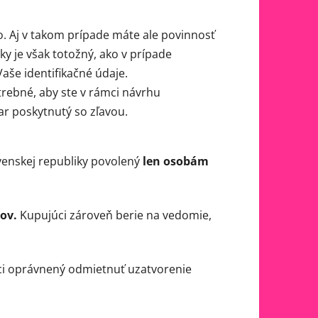
. Aj v takom prípade máte ale povinnosť
y je však totožný, ako v prípade
aše identifikačné údaje.
rebné, aby ste v rámci návrhu
ar poskytnutý so zľavou.
ovenskej republiky povolený
len osobám
ov.
Kupujúci zároveň berie na vedomie,
ci oprávnený odmietnuť uzatvorenie