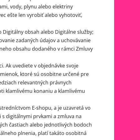
mi, vody, plynu alebo elektriny
 ešte len vyrobiť alebo vyhotoviť,
Digitálny obsah alebo Digitálne služby;
hovanie zadaných údajov a uchovávanie
tálneho obsahu dodaného v rámci Zmluvy
. Ak uvediete v objednávke svoje
odmienok, ktoré sú osobitne určené pre
edziach relevantných právnych
ti klamlivému konaniu a klamlivému
tredníctvom E‑shopu, a je uzavretá vo
i s digitálnymi prvkami a zmluva na
vých častiach alebo jednotlivých bodoch
álneho plnenia, platí takáto osobitná