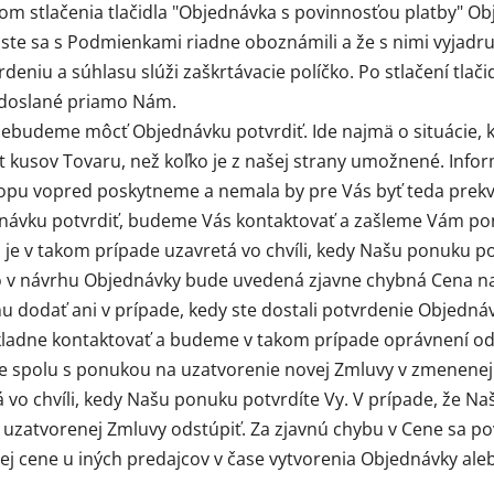
om stlačenia tlačidla "Objednávka s povinnosťou platby" Ob
 že ste sa s Podmienkami riadne oboznámili a že s nimi vyja
eniu a súhlasu slúži zaškrtávacie políčko. Po stlačení tlač
odoslané priamo Nám.
ebudeme môcť Objednávku potvrdiť. Ide najmä o situácie, k
et kusov Tovaru, než koľko je z našej strany umožnené. In
opu vopred poskytneme a nemala by pre Vás byť teda prekva
ávku potvrdiť, budeme Vás kontaktovať a zašleme Vám po
e v takom prípade uzavretá vo chvíli, kedy Našu ponuku po
o v návrhu Objednávky bude uvedená zjavne chybná Cena naj
 dodať ani v prípade, kedy ste dostali potvrdenie Objednávk
kladne kontaktovať a budeme v takom prípade oprávnení od
 spolu s ponukou na uzatvorenie novej Zmluvy v zmenenej
 vo chvíli, kedy Našu ponuku potvrdíte Vy. V prípade, že Na
 uzatvorenej Zmluvy odstúpiť. Za zjavnú chybu v Cene sa po
 cene u iných predajcov v čase vytvorenia Objednávky aleb