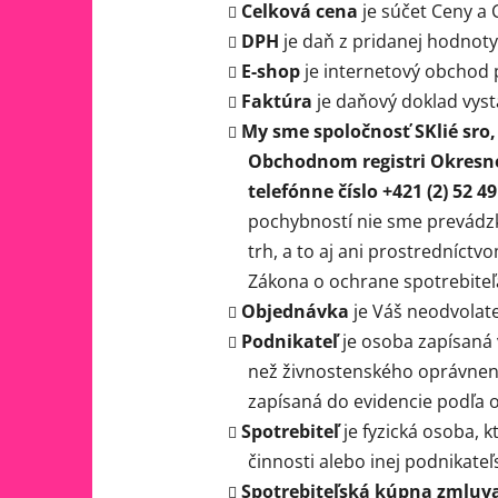
Celková cena
je súčet Ceny a 
DPH
je daň z pridanej hodnoty
E-shop
je internetový obchod
Faktúra
je daňový doklad vyst
My sme spoločnosť SKlié sro,
Obchodnom registri Okresnéh
telefónne číslo +421 (2) 52 49
pochybností nie sme prevádzk
trh, a to aj ani prostredníct
Zákona o ochrane spotrebiteľ
Objednávka
je Váš neodvolate
Podnikateľ
je osoba zapísaná
než živnostenského oprávneni
zapísaná do evidencie podľa 
Spotrebiteľ
je fyzická osoba, 
činnosti alebo inej podnikateľs
Spotrebiteľská kúpna zmluv