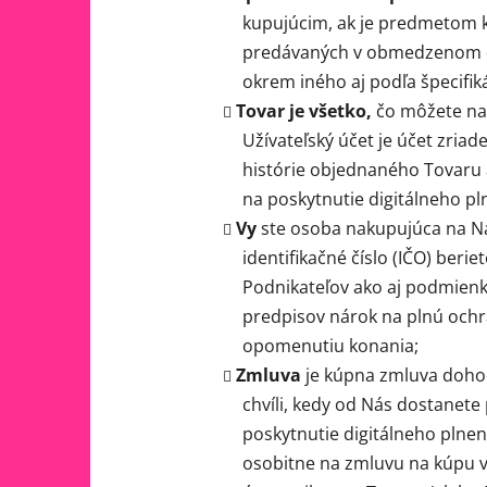
kupujúcim, ak je predmetom kú
predávaných v obmedzenom obj
okrem iného aj podľa špecifik
Tovar je všetko,
čo môžete na
Užívateľský účet je účet zri
histórie objednaného Tovaru 
na poskytnutie digitálneho pl
Vy
ste osoba nakupujúca na Na
identifikačné číslo (IČO) ber
Podnikateľov ako aj podmien
predpisov nárok na plnú och
opomenutiu konania;
Zmluva
je kúpna zmluva dohod
chvíli, kedy od Nás dostanete
poskytnutie digitálneho plnen
osobitne na zmluvu na kúpu ve