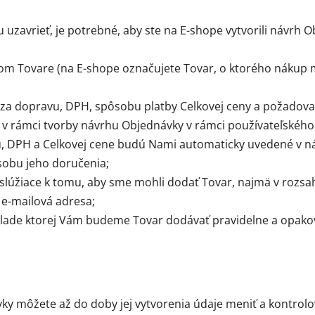
uzavrieť, je potrebné, aby ste na E-shope vytvorili návrh 
m Tovare (na E-shope označujete Tovar, o ktorého nákup má
 za dopravu, DPH, spôsobu platby Celkovej ceny a požadov
v rámci tvorby návrhu Objednávky v rámci používateľského
u, DPH a Celkovej cene budú Nami automaticky uvedené v n
sobu jeho doručenia;
 slúžiace k tomu, aby sme mohli dodať Tovar, najmä v rozsa
a e-mailová adresa;
lade ktorej Vám budeme Tovar dodávať pravidelne a opakov
y môžete až do doby jej vytvorenia údaje meniť a kontrolo