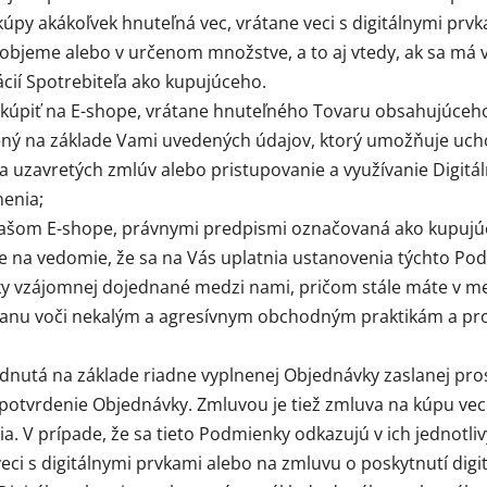
py akákoľvek hnuteľná vec, vrátane veci s digitálnymi prvka
eme alebo v určenom množstve, a to aj vtedy, ak sa má vec
ácií Spotrebiteľa ako kupujúceho.
kúpiť na E-shope, vrátane hnuteľného Tovaru obsahujúceho 
adený na základe Vami uvedených údajov, ktorý umožňuje uc
a uzavretých zmlúv alebo pristupovanie a využívanie Digi
nenia;
šom E-shope, právnymi predpismi označovaná ako kupujúci
iete na vedomie, že sa na Vás uplatnia ustanovenia týchto P
ky vzájomnej dojednané medzi nami, pričom
stále máte v m
ranu voči nekalým a agresívnym obchodným praktikám a pro
nutá na základe riadne vyplnenej Objednávky zaslanej pros
 potvrdenie Objednávky. Zmluvou je tiež zmluva na kúpu vec
ia. V prípade, že sa tieto Podmienky odkazujú v ich jednotli
ci s digitálnymi prvkami alebo na zmluvu o poskytnutí digit