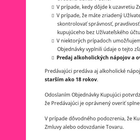
V prípade, kedy dôjde k uzavretiu Z
V prípade, že máte zriadený Užívat
skontrolovať správnosť, pravdivosť
kupujúceho bez Užívateľského účtu,
V niektorých prípadoch umožňujeme 
Objednávky vyplnili údaje o tejto 
Predaj alkoholických nápojov a o
Predávajúci predáva aj alkoholické nápo
starším ako 18 rokov
.
Odoslaním Objednávky Kupujúci potvrdzu
že Predávajúci je oprávnený overiť spln
V prípade dôvodného podozrenia, že Ku
Zmluvy alebo odovzdanie Tovaru.