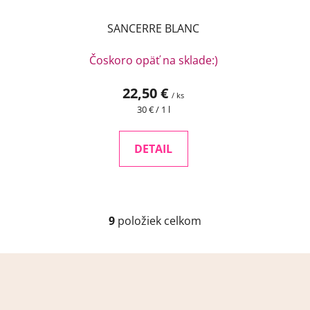
SANCERRE BLANC
Čoskoro opäť na sklade:)
22,50 €
/ ks
Jednotková
30 € / 1 l
cena:
DETAIL
9
položiek celkom
O
v
l
Z
á
á
d
p
a