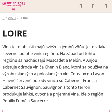
Prejsť
Hľadať
NÁKUP
na
KOŠÍK
obsah
Domov
/
VINO
/
LOIRE
LOIRE
Vína tejto oblasti majú sviežu a jemnú vôňu. Je to vďaka
severnej polohe viníc regiónu. Na západ od tohto
regiónu sa nachádzajú Muscadet a Melón. V Anjou
existuje odroda viniča Chenin Blanc, ktorá sa používa na
výrobu sladkých a polosladkých vín: Coteaux du Layon.
Hlavné červené odrody viniča sú Cabernet Franc a
Cabernet Sauvignon. Sauvignon z tohto terroir
produkuje ľahké, ovocné a príjemné vína. Ide o región
Pouilly Fumé a Sancerre.