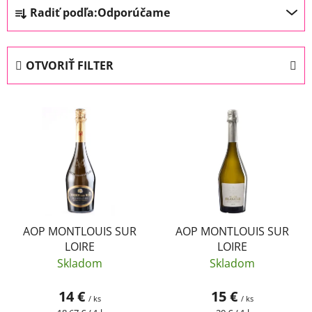
R
Radiť podľa:
Odporúčame
a
d
e
OTVORIŤ FILTER
n
i
V
e
ý
p
p
r
i
o
s
d
p
u
r
k
o
AOP MONTLOUIS SUR
AOP MONTLOUIS SUR
t
LOIRE
LOIRE
d
o
Skladom
Skladom
u
v
k
14 €
15 €
/ ks
/ ks
t
Jednotková
Jednotková