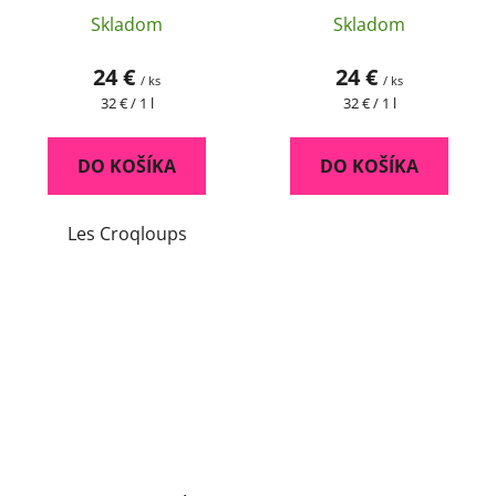
Skladom
Skladom
24 €
24 €
/ ks
/ ks
Jednotková
Jednotková
32 € / 1 l
32 € / 1 l
cena:
cena:
DO KOŠÍKA
DO KOŠÍKA
Les Croqloups