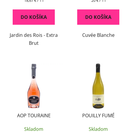
18,67 € / 1 l
20 € / 1 l
o
cena:
cena:
v
DO KOŠÍKA
DO KOŠÍKA
Jardin des Rois - Extra
Cuvée Blanche
Brut
AOP TOURAINE
POUILLY FUMÉ
Skladom
Skladom