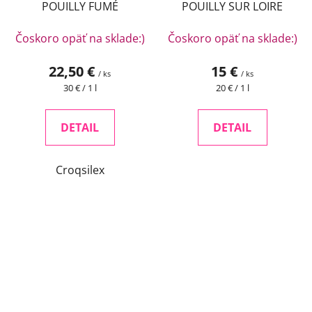
POUILLY FUMÉ
POUILLY SUR LOIRE
Čoskoro opäť na sklade:)
Čoskoro opäť na sklade:)
22,50 €
15 €
/ ks
/ ks
Jednotková
Jednotková
30 € / 1 l
20 € / 1 l
cena:
cena:
DETAIL
DETAIL
Croqsilex