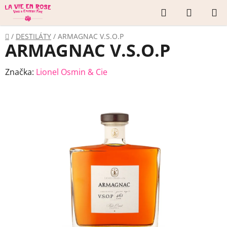
Prejsť
Hľadať
NÁKUP
na
KOŠÍK
obsah
Domov
/
DESTILÁTY
/
ARMAGNAC V.S.O.P
ARMAGNAC V.S.O.P
Značka:
Lionel Osmin & Cie